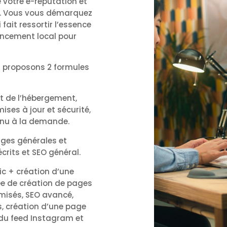
de votre e-réputation et
e. Vous vous démarquez
fait ressortir l’essence
rencement local pour
s proposons 2 formules
t de l’hébergement,
ises à jour et sécurité,
tenu à la demande.
ages générales et
crits et SEO général.
ic + création d’une
tée de création de pages
imisés, SEO avancé,
, création d’une page
n du feed Instagram et