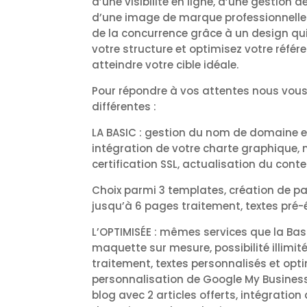
d’une visibilité en ligne, d’une gestion 
d’une image de marque professionnell
de la concurrence grâce à un design qui 
votre structure et optimisez votre réfé
atteindre votre cible idéale.
Pour répondre à vos attentes nous vou
différentes :
LA BASIC : gestion du nom de domaine e
intégration de votre charte graphique, m
certification SSL, actualisation du con
Choix parmi 3 templates, création de p
jusqu’à 6 pages traitement, textes pré-é
L’OPTIMISÉE : mêmes services que la Bas
maquette sur mesure, possibilité illimi
traitement, textes personnalisés et opt
personnalisation de Google My Business
blog avec 2 articles offerts, intégratio