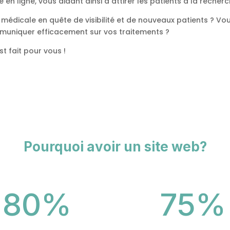
en ligne, vous aidant ainsi à attirer les patients à la recherc
e médicale en quête de visibilité et de nouveaux patients ?
muniquer efficacement sur vos traitements ?
st fait pour vous !
Pourquoi avoir un site web?
80
%
75
%