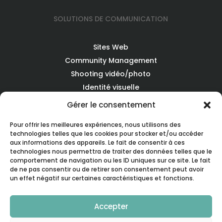
SOLUTIONS DE COMMUNICATION
Sites Web
Community Management
Shooting vidéo/photo
Identité visuelle
Rédaction de contenu
Gérer le consentement
Medilink
Pour offrir les meilleures expériences, nous utilisons des
technologies telles que les cookies pour stocker et/ou accéder
SOLUTIONS EQUIPEMENTS
aux informations des appareils. Le fait de consentir à ces
technologies nous permettra de traiter des données telles que le
comportement de navigation ou les ID uniques sur ce site. Le fait
Audit, Conseil, Consulting
de ne pas consentir ou de retirer son consentement peut avoir
un effet négatif sur certaines caractéristiques et fonctions.
Achat/location de lasers d'occasion
Reprise de vos lasers
Accepter