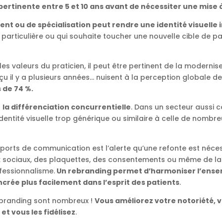
pertinente entre 5 et 10 ans avant de nécessiter une mise à
t ou de spécialisation peut rendre une identité visuelle
e particulière ou qui souhaite toucher une nouvelle cible de 
us les valeurs du praticien, il peut être pertinent de la modernis
nçu il y a plusieurs années… nuisent à la perception globale d
 de 74 %.
t
la différenciation concurrentielle
. Dans un secteur aussi 
identité visuelle trop générique ou similaire à celle de nombre
pports de communication est l’alerte qu’une refonte est nécessai
x sociaux, des plaquettes, des consentements ou même de la 
fessionnalisme.
Un rebranding permet d’harmoniser l’ense
ncrée plus facilement dans l’esprit des patients
.
rebranding sont nombreux !
Vous améliorez votre notoriété, v
et vous les fidélisez
.