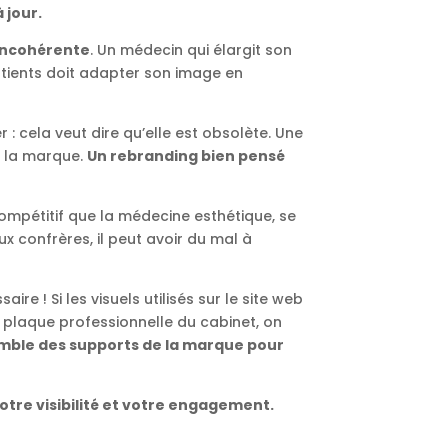
 jour.
 incohérente
. Un médecin qui élargit son
patients doit adapter son image en
er : cela veut dire qu’elle est obsolète. Une
e la marque.
Un rebranding bien pensé
compétitif que la médecine esthétique, se
ux confrères, il peut avoir du mal à
re ! Si les visuels utilisés sur le site web
plaque professionnelle du cabinet, on
mble des supports de la marque pour
otre visibilité et votre engagement.