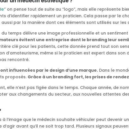
 pour un médecin esthétique ?
le
” on pense tout de suite au “logo”, mais elle représente bi
s d’identifier rapidement un praticien. Cela passe par le ch
s aussi par la manière dont ces éléments sont utilisés sur le
air du temps délivre une image professionnelle et un sentime
mateurs évitent une entreprise dont le branding leur sem
itère clé pour les patients, cette donnée prend tout son sens
n d’amateurisme, même si le praticien est expert dans son
 pas rencontré.
sont influencées par le design d’une marque.
Dans le monde 
nts proposés.
Grâce à un branding fort, les prises de rend
uissant, elle n’est pas figée dans le temps. Chaque année, de
apter aux changements du secteur, aux nouvelles attentes des
?
us à l’image que le médecin souhaite véhiculer peut devenir 
le d’agir avant qu’il ne soit trop tard. Plusieurs signaux peuv