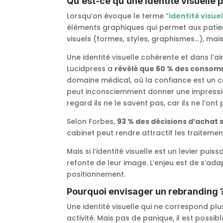
Qu’est-ce qu’une identité visuelle
Lorsqu’on évoque le terme “
identité visuel
éléments graphiques qui permet aux patient
visuels (formes, styles, graphismes…), mai
Une identité visuelle cohérente et dans l’
Lucidpress a
révélé que 60 % des consom
domaine médical, où la confiance est un cr
peut inconsciemment donner une impressio
regard ils ne le savent pas, car ils ne l’ont
Selon Forbes,
93 % des décisions d’achat 
cabinet peut rendre attractif les traiteme
Mais si l’identité visuelle est un levier p
refonte de leur image. L’enjeu est de s’ad
positionnement.
Pourquoi envisager un rebranding 
Une identité visuelle qui ne correspond pl
activité. Mais pas de panique, il est possib