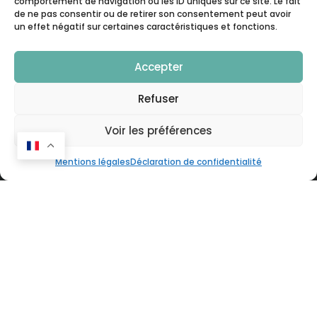
comportement de navigation ou les ID uniques sur ce site. Le fait
de ne pas consentir ou de retirer son consentement peut avoir
un effet négatif sur certaines caractéristiques et fonctions.
SOLUTIONS DE COMMUNICATION
Accepter
Sites Web
Refuser
Community Management
Shooting vidéo/photo
Voir les préférences
Identité visuelle
Rédaction de contenu
Mentions légales
Déclaration de confidentialité
Medilink
SOLUTIONS EQUIPEMENTS
Audit, Conseil, Consulting
Achat/location de lasers d'occasion
Reprise de vos lasers