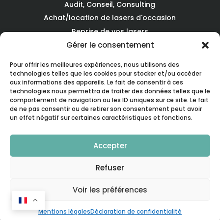
Audit, Conseil, Consulting
Achat/location de lasers d'occasion
Reprise de vos lasers
Gérer le consentement
MEDICAL PRODUCTION
Pour offrir les meilleures expériences, nous utilisons des
technologies telles que les cookies pour stocker et/ou accéder
aux informations des appareils. Le fait de consentir à ces
Qui sommes-nous?
technologies nous permettra de traiter des données telles que le
Notre histoire
comportement de navigation ou les ID uniques sur ce site. Le fait
de ne pas consentir ou de retirer son consentement peut avoir
Notre équipe
un effet négatif sur certaines caractéristiques et fonctions.

Accepter

Refuser
Voir les préférences

Mentions légales
Déclaration de confidentialité