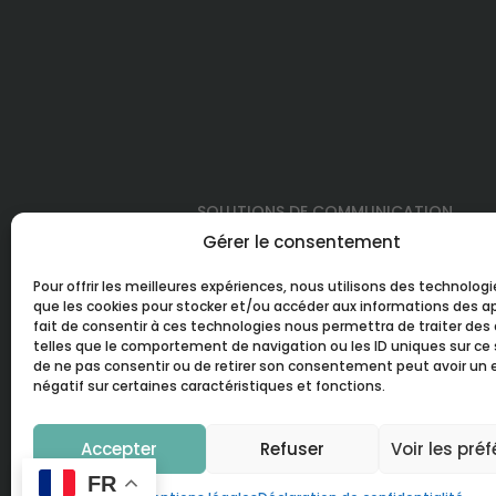
SOLUTIONS DE COMMUNICATION
Gérer le consentement
Sites Web
Pour offrir les meilleures expériences, nous utilisons des technologi
Community Management
que les cookies pour stocker et/ou accéder aux informations des ap
fait de consentir à ces technologies nous permettra de traiter de
Shooting vidéo/photo
telles que le comportement de navigation ou les ID uniques sur ce si
Identité visuelle
de ne pas consentir ou de retirer son consentement peut avoir un 
négatif sur certaines caractéristiques et fonctions.
Rédaction de contenu
Medilink
Accepter
Refuser
Voir les pré
FR