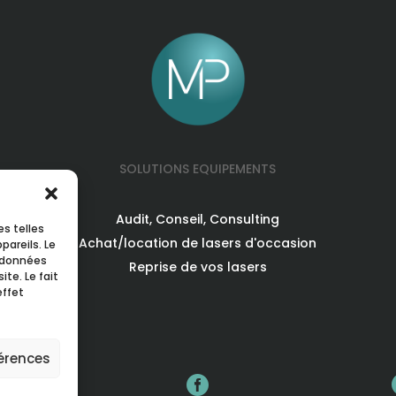
SOLUTIONS EQUIPEMENTS
Audit, Conseil, Consulting
es telles
Achat/location de lasers d'occasion
pareils. Le
s données
Reprise de vos lasers
te. Le fait
effet
férences

